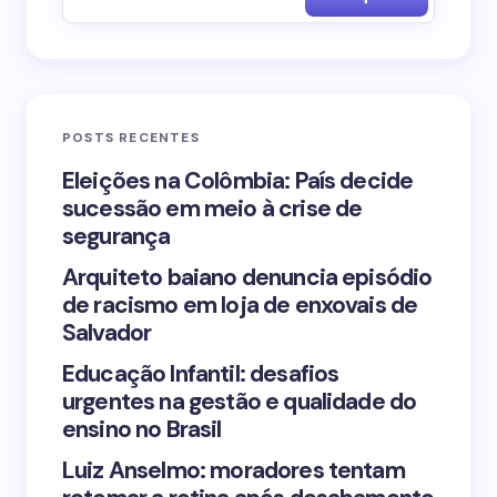
Name *
Email *
POSTS RECENTES
Your Comment *
Eleições na Colômbia: País decide
sucessão em meio à crise de
segurança
Arquiteto baiano denuncia episódio
de racismo em loja de enxovais de
Save my name and email in this browser for the
Salvador
next time I comment.
Educação Infantil: desafios
urgentes na gestão e qualidade do
Submit Comment
ensino no Brasil
Luiz Anselmo: moradores tentam