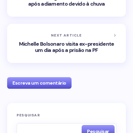
após adiamento devido à chuva
NEXT ARTICLE
Michelle Bolsonaro visita ex-presidente
um dia após a prisão na PF
Escreva um comentário
O seu endereço de e-mail não será publicado.
PESQUISAR
Campos obrigatórios são marcados com
*
Pesquisar