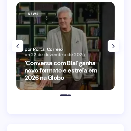
NEWS
N
por Portal Correio
por
on
22 de dezembro de 2025
on
‘Conversa com Bial’ ganha
‘O
novo formato e estreia em
o 
2026 na Globo
me