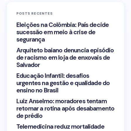
Email *
POSTS RECENTES
Your Comment *
Eleições na Colômbia: País decide
sucessão em meio à crise de
segurança
Arquiteto baiano denuncia episódio
de racismo em loja de enxovais de
Save my name and email in this browser for the
Salvador
next time I comment.
Educação Infantil: desafios
urgentes na gestão e qualidade do
Submit Comment
ensino no Brasil
Luiz Anselmo: moradores tentam
retomar a rotina após desabamento
de prédio
Telemedicina reduz mortalidade