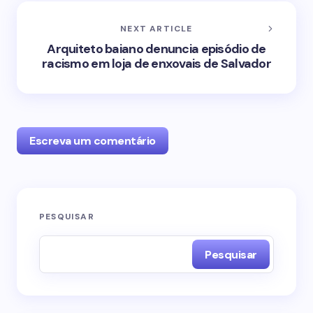
NEXT ARTICLE
Arquiteto baiano denuncia episódio de
racismo em loja de enxovais de Salvador
Escreva um comentário
O seu endereço de e-mail não será publicado.
PESQUISAR
Campos obrigatórios são marcados com
*
Pesquisar
Name *