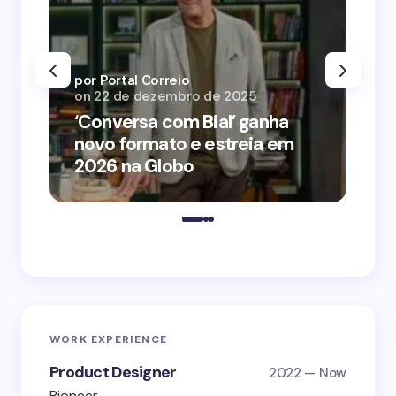
por Portal Correio
por
on
22 de dezembro de 2025
on
‘Conversa com Bial’ ganha
‘O
novo formato e estreia em
o 
2026 na Globo
me
WORK EXPERIENCE
Product Designer
2022 — Now
Pioneer