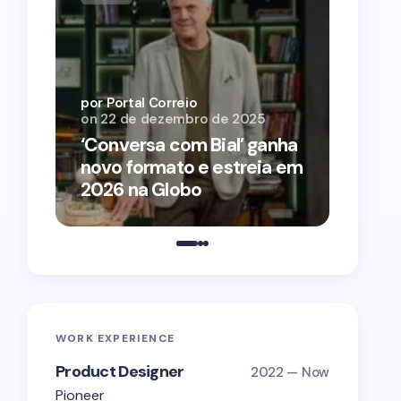
por Por
on
12 
por Portal Correio
on
22 de dezembro de 2025
‘O Ag
‘Conversa com Bial’ ganha
conqu
novo formato e estreia em
2026 
2026 na Globo
estra
WORK EXPERIENCE
Product Designer
2022 — Now
Pioneer