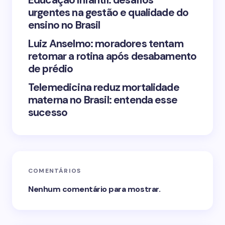
Educação Infantil: desafios
urgentes na gestão e qualidade do
Submit Comment
ensino no Brasil
Luiz Anselmo: moradores tentam
retomar a rotina após desabamento
de prédio
Telemedicina reduz mortalidade
materna no Brasil: entenda esse
sucesso
COMENTÁRIOS
Nenhum comentário para mostrar.