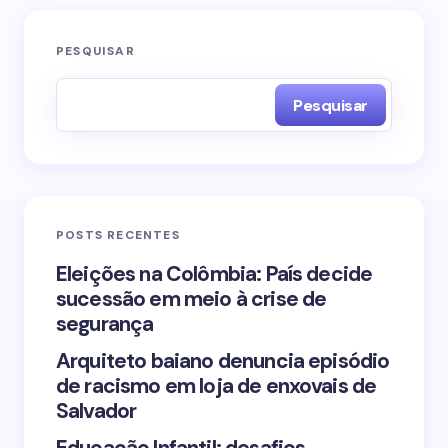
O seu endereço de e-mail não será publicado.
PESQUISAR
Campos obrigatórios são marcados com
*
Pesquisar
Name *
Email *
POSTS RECENTES
Your Comment *
Eleições na Colômbia: País decide
sucessão em meio à crise de
segurança
Arquiteto baiano denuncia episódio
de racismo em loja de enxovais de
Save my name and email in this browser for the
Salvador
next time I comment.