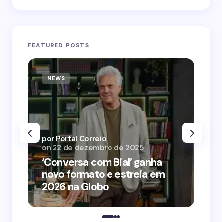
FEATURED POSTS
NEWS
N
por Portal Correio
por
on
22 de dezembro de 2025
on
‘Conversa com Bial’ ganha
‘O
novo formato e estreia em
o 
2026 na Globo
me