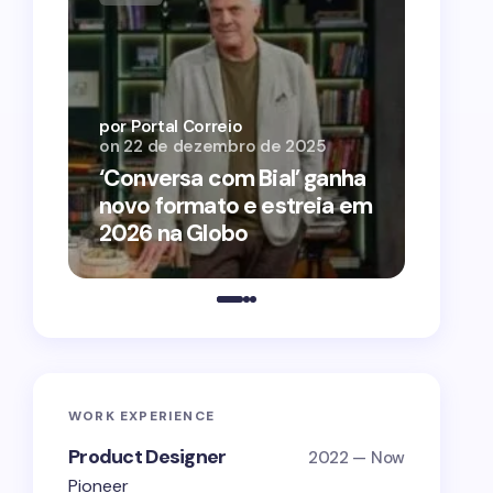
por Por
on
12 
por Portal Correio
on
22 de dezembro de 2025
‘O Ag
‘Conversa com Bial’ ganha
conqu
novo formato e estreia em
2026 
2026 na Globo
estra
WORK EXPERIENCE
Product Designer
2022 — Now
Pioneer