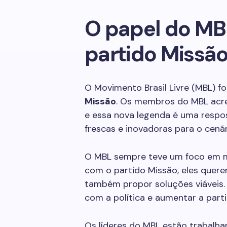
O papel do MB
partido Missã
O Movimento Brasil Livre (MBL) f
Missão
. Os membros do MBL acre
e essa nova legenda é uma respost
frescas e inovadoras para o cenári
O MBL sempre teve um foco em mo
com o partido Missão, eles querem
também propor soluções viáveis.
com a política e aumentar a part
Os líderes do MBL estão trabalh