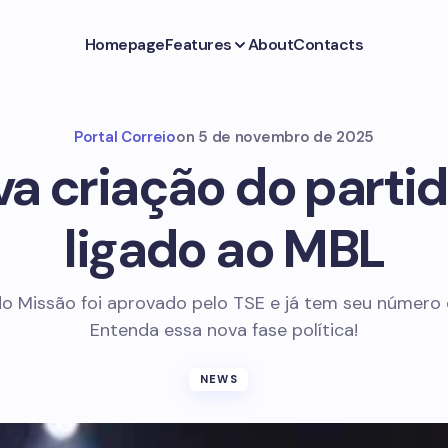
Homepage
Features
About
Contacts
Portal Correio
on
5 de novembro de 2025
a criação do parti
ligado ao MBL
do Missão foi aprovado pelo TSE e já tem seu número d
Entenda essa nova fase política!
NEWS