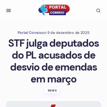
Portal Correio
on
9 de dezembro de 2025
STF julga deputados
do PL acusados de
desvio de emendas
em março
NEWS