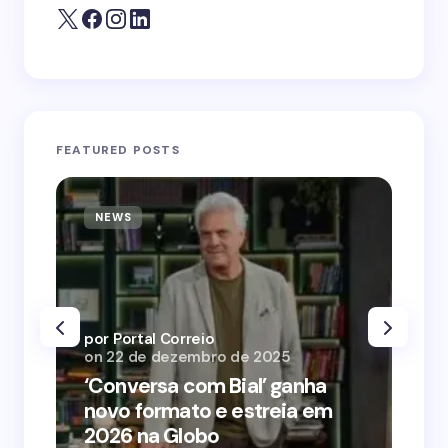
FEATURED POSTS
NEWS
N
por Portal Correio
por
on
22 de dezembro de 2025
on
‘Conversa com Bial’ ganha
‘O
novo formato e estreia em
o 
2026 na Globo
me