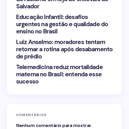
Save my name and email in this browser for the
Salvador
next time I comment.
Educação Infantil: desafios
urgentes na gestão e qualidade do
Submit Comment
ensino no Brasil
Luiz Anselmo: moradores tentam
retomar a rotina após desabamento
de prédio
Telemedicina reduz mortalidade
materna no Brasil: entenda esse
sucesso
COMENTÁRIOS
Nenhum comentário para mostrar.