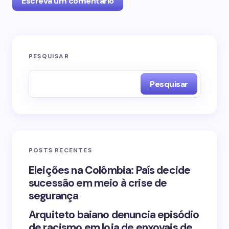
Escreva um comentário
O seu endereço de e-mail não será publicado.
PESQUISAR
Campos obrigatórios são marcados com
*
Pesquisar
Name *
Email *
POSTS RECENTES
Your Comment *
Eleições na Colômbia: País decide
sucessão em meio à crise de
segurança
Arquiteto baiano denuncia episódio
de racismo em loja de enxovais de