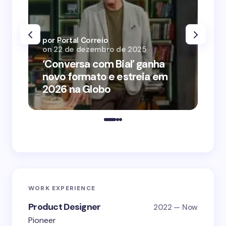
por Portal Correio
por
on
22 de dezembro de 2025
on
‘Conversa com Bial’ ganha
‘O
novo formato e estreia em
o 
2026 na Globo
me
WORK EXPERIENCE
Product Designer
2022 — Now
Pioneer