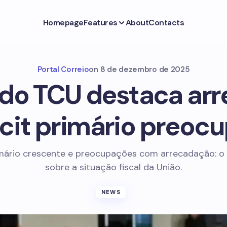
Homepage
Features
About
Contacts
Portal Correio
on
8 de dezembro de 2025
o do TCU destaca ar
icit primário preoc
imário crescente e preocupações com arrecadação: o
sobre a situação fiscal da União.
NEWS