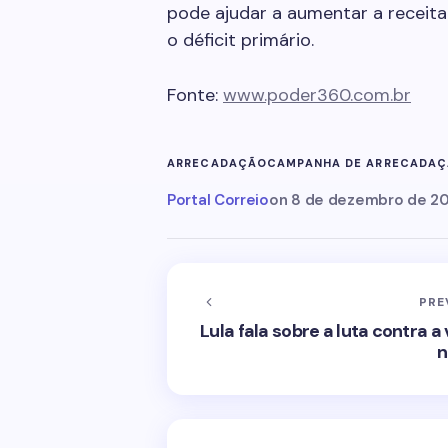
pode ajudar a aumentar a receit
o déficit primário.
Fonte:
www.poder360.com.br
ARRECADAÇÃO
CAMPANHA DE ARRECADA
Portal Correio
on
8 de dezembro de 2
PRE
Lula fala sobre a luta contra 
n