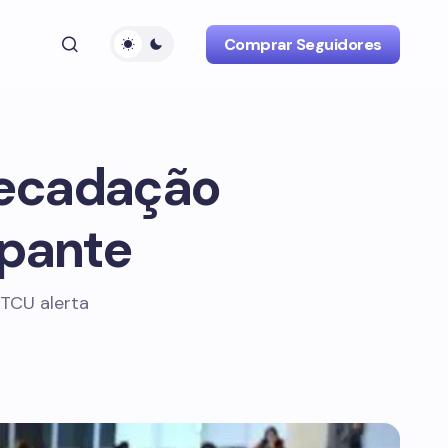
Comprar Seguidores
recadação
upante
 TCU alerta