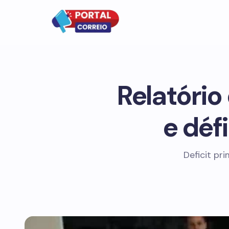
Relatóri
e déf
Deficit pr