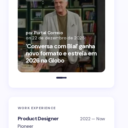
por Por
on
12 
por Portal Correio
on
22 de dezembro de 2025
‘O Ag
‘Conversa com Bial’ ganha
conqu
novo formato e estreia em
2026 
2026 na Globo
estra
WORK EXPERIENCE
Product Designer
2022 — Now
Pioneer