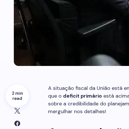
A situação fiscal da União está e
2 min
que o
deficit primário
está acima
read
sobre a credibilidade do planeja
mergulhar nos detalhes!