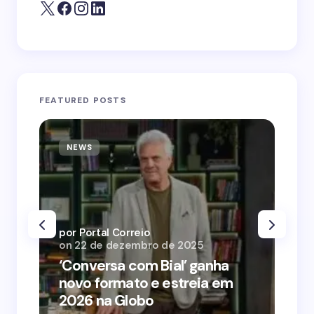
FEATURED POSTS
NEWS
N
por Portal Correio
por
on
22 de dezembro de 2025
on
‘Conversa com Bial’ ganha
‘O
novo formato e estreia em
o 
2026 na Globo
me