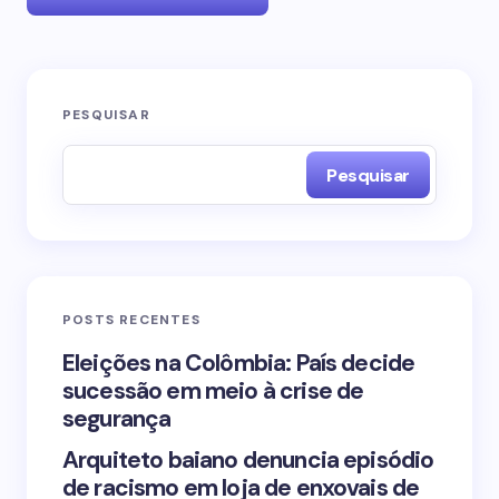
O seu endereço de e-mail não será publicado.
PESQUISAR
Campos obrigatórios são marcados com
*
Pesquisar
Name *
Email *
POSTS RECENTES
Your Comment *
Eleições na Colômbia: País decide
sucessão em meio à crise de
segurança
Arquiteto baiano denuncia episódio
de racismo em loja de enxovais de