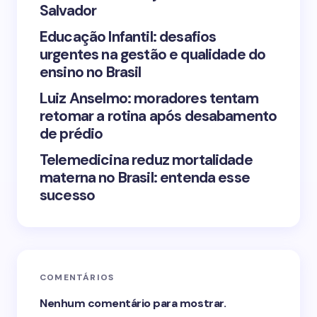
Save my name and email in this browser for the
Salvador
next time I comment.
Educação Infantil: desafios
urgentes na gestão e qualidade do
Submit Comment
ensino no Brasil
Luiz Anselmo: moradores tentam
retomar a rotina após desabamento
de prédio
Telemedicina reduz mortalidade
materna no Brasil: entenda esse
sucesso
COMENTÁRIOS
Nenhum comentário para mostrar.