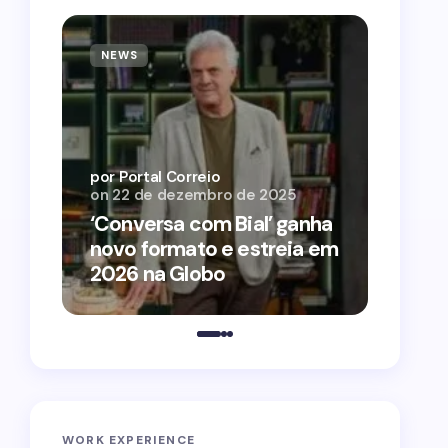
NEWS
NEWS
por Por
on
12 
por Portal Correio
on
22 de dezembro de 2025
‘O Ag
‘Conversa com Bial’ ganha
conqu
novo formato e estreia em
2026 
2026 na Globo
estra
WORK EXPERIENCE