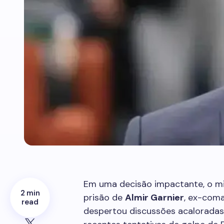
Em uma decisão impactante, o mi
2 min
prisão de
Almir Garnier
, ex-com
read
despertou discussões acaloradas 