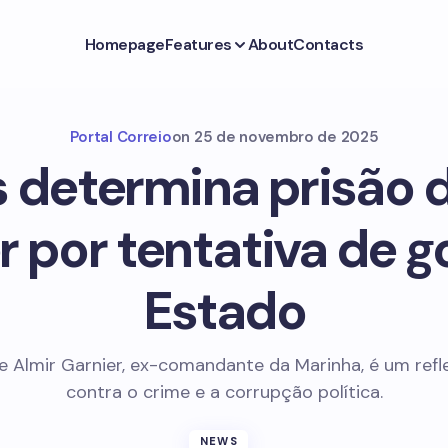
Homepage
Features
About
Contacts
Portal Correio
on
25 de novembro de 2025
 determina prisão d
r por tentativa de g
Estado
e Almir Garnier, ex-comandante da Marinha, é um refl
contra o crime e a corrupção política.
NEWS