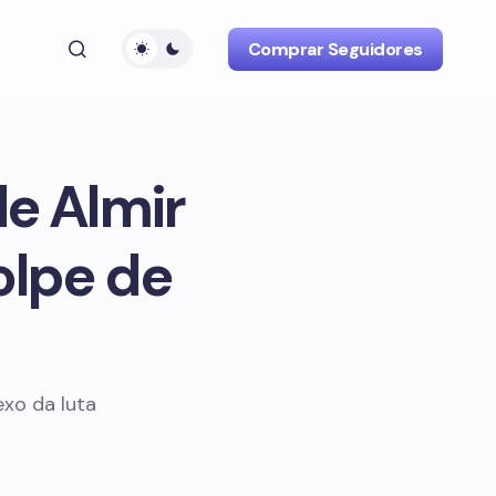
Comprar Seguidores
e Almir
olpe de
exo da luta