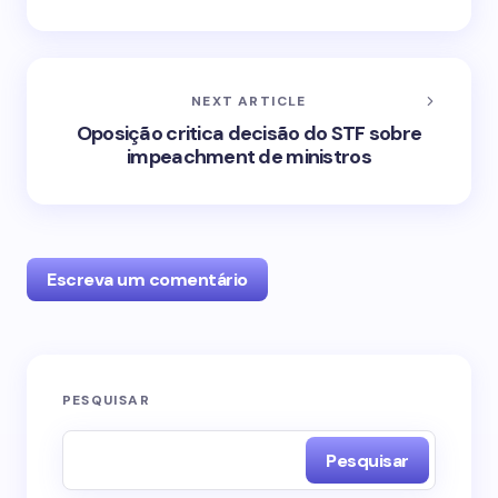
NEXT ARTICLE
Oposição critica decisão do STF sobre
impeachment de ministros
Escreva um comentário
O seu endereço de e-mail não será publicado.
PESQUISAR
Campos obrigatórios são marcados com
*
Pesquisar
Name *