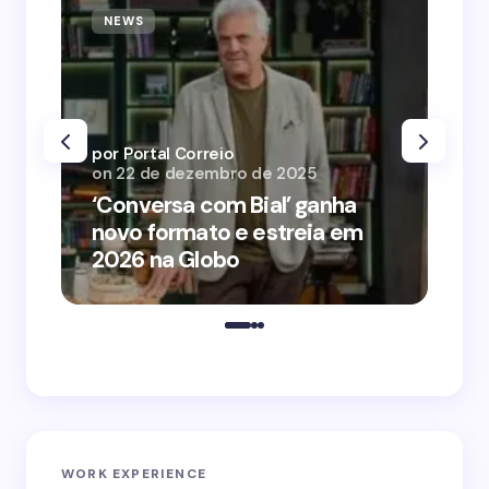
NEWS
N
por Portal Correio
por
on
22 de dezembro de 2025
on
‘Conversa com Bial’ ganha
‘O
novo formato e estreia em
o 
2026 na Globo
me
WORK EXPERIENCE