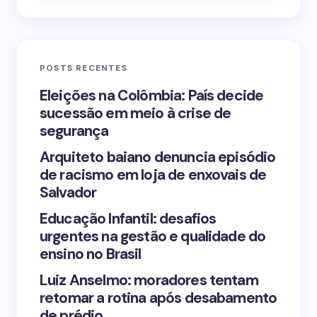
Email *
POSTS RECENTES
Your Comment *
Eleições na Colômbia: País decide
sucessão em meio à crise de
segurança
Arquiteto baiano denuncia episódio
de racismo em loja de enxovais de
Save my name and email in this browser for the
Salvador
next time I comment.
Educação Infantil: desafios
urgentes na gestão e qualidade do
Submit Comment
ensino no Brasil
Luiz Anselmo: moradores tentam
retomar a rotina após desabamento
de prédio