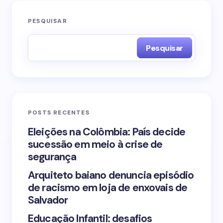
O seu endereço de e-mail não será publicado.
PESQUISAR
Campos obrigatórios são marcados com
*
Pesquisar
Name *
Email *
POSTS RECENTES
Your Comment *
Eleições na Colômbia: País decide
sucessão em meio à crise de
segurança
Arquiteto baiano denuncia episódio
de racismo em loja de enxovais de
Save my name and email in this browser for the
Salvador
next time I comment.
Educação Infantil: desafios