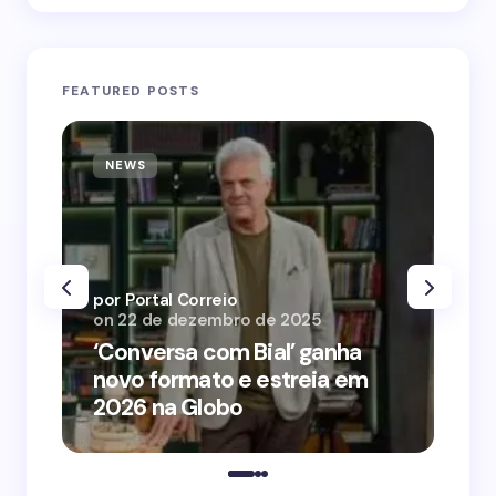
FEATURED POSTS
NEWS
N
por Portal Correio
por
on
22 de dezembro de 2025
on
‘Conversa com Bial’ ganha
‘O
novo formato e estreia em
o 
2026 na Globo
me