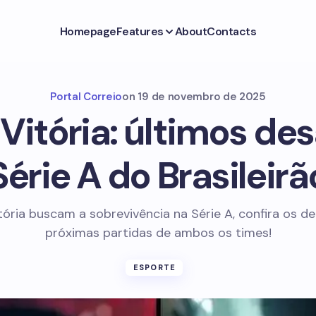
Homepage
Features
About
Contacts
Portal Correio
on
19 de novembro de 2025
 Vitória: últimos des
Série A do Brasileirã
tória buscam a sobrevivência na Série A, confira os d
próximas partidas de ambos os times!
ESPORTE