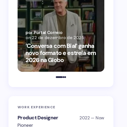
por Por
on
12 
por Portal Correio
on
22 de dezembro de 2025
‘O Ag
‘Conversa com Bial’ ganha
conqu
novo formato e estreia em
2026 
2026 na Globo
estra
WORK EXPERIENCE
Product Designer
2022 — Now
Pioneer