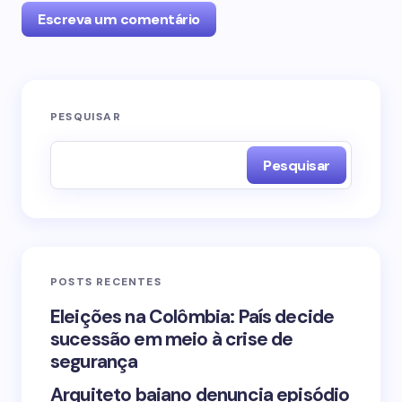
Escreva um comentário
O seu endereço de e-mail não será publicado.
PESQUISAR
Campos obrigatórios são marcados com
*
Pesquisar
Name *
Email *
POSTS RECENTES
Your Comment *
Eleições na Colômbia: País decide
sucessão em meio à crise de
segurança
Arquiteto baiano denuncia episódio