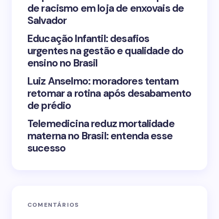
de racismo em loja de enxovais de
Save my name and email in this browser for the
Salvador
next time I comment.
Educação Infantil: desafios
urgentes na gestão e qualidade do
Submit Comment
ensino no Brasil
Luiz Anselmo: moradores tentam
retomar a rotina após desabamento
de prédio
Telemedicina reduz mortalidade
materna no Brasil: entenda esse
sucesso
COMENTÁRIOS