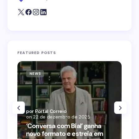
FEATURED POSTS
NEWS
N
por Portal Correio
por
on
22 de dezembro de 2025
on
‘Conversa com Bial’ ganha
‘O
novo formato e estreia em
o 