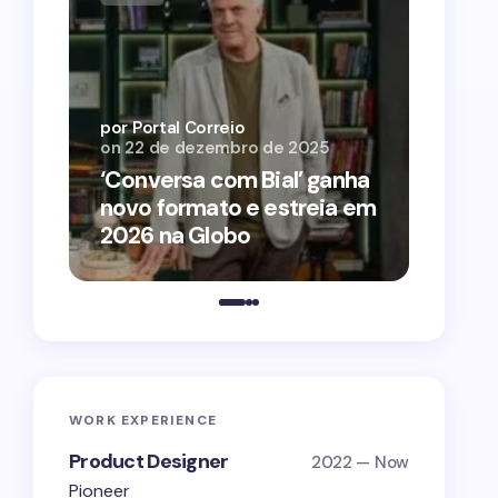
por Por
on
12 
por Portal Correio
on
22 de dezembro de 2025
‘O Ag
‘Conversa com Bial’ ganha
conqu
novo formato e estreia em
2026 
2026 na Globo
estra
WORK EXPERIENCE
Product Designer
2022 — Now
Pioneer