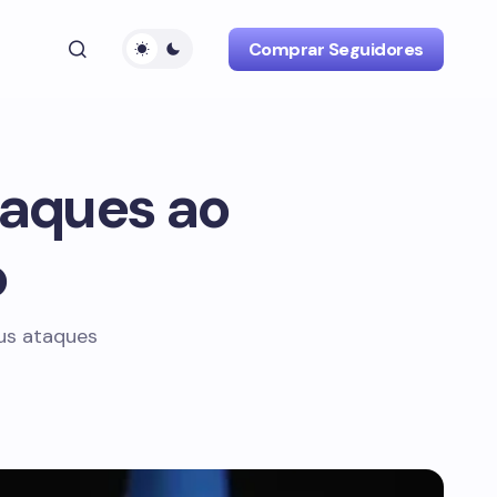
Comprar Seguidores
taques ao
o
eus ataques