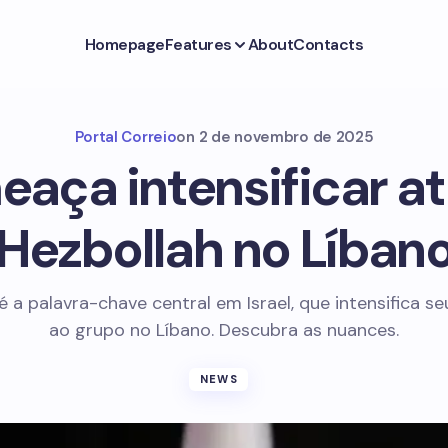
Homepage
Features
About
Contacts
Portal Correio
on
2 de novembro de 2025
meaça intensificar a
Hezbollah no Líban
é a palavra-chave central em Israel, que intensifica s
ao grupo no Líbano. Descubra as nuances.
NEWS