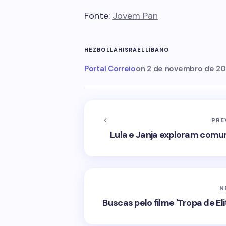
Fonte:
Jovem Pan
HEZBOLLAH
ISRAEL
LÍBANO
Portal Correio
on
2 de novembro de 2
PRE
Lula e Janja exploram com
N
Buscas pelo filme 'Tropa de E