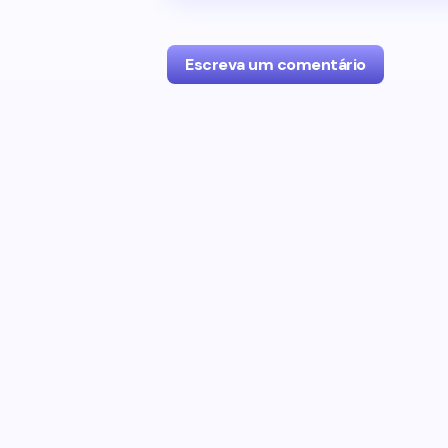
Escreva um comentário
O seu endereço de e-mail não será p
com
*
Name *
Your Comment *