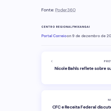
Fonte:
Poder360
CENTRO REGIONAL
FMI
XANGAI
Portal Correio
on
9 de dezembro de 2
PRE
Nicole Bahls reflete sobre
N
CFC e Receita Federal discu