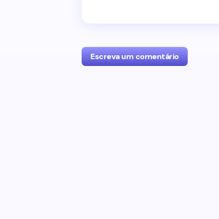
Escreva um comentário
O seu endereço de e-mail não será p
com
*
Name *
Your Comment *