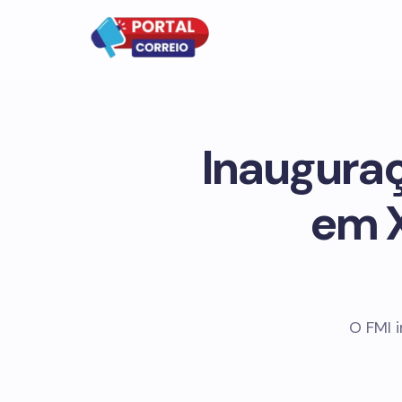
Inauguraç
em X
O FMI 