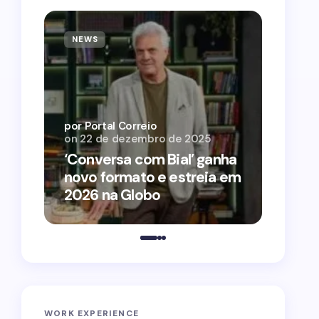
NEWS
NEWS
por Por
on
12 
por Portal Correio
on
22 de dezembro de 2025
‘O Ag
‘Conversa com Bial’ ganha
conqu
novo formato e estreia em
2026 
2026 na Globo
estra
WORK EXPERIENCE