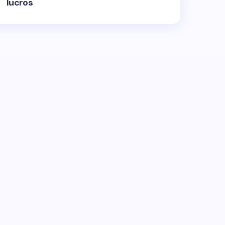
lucros
ublicado.
Campos obrigatórios são marcados
Email *