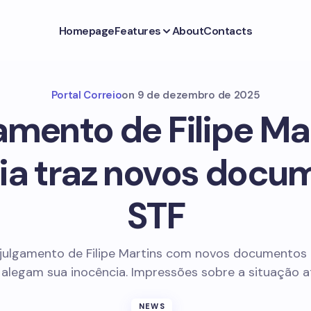
Homepage
Features
About
Contacts
Portal Correio
on
9 de dezembro de 2025
amento de Filipe Mar
ia traz novos docu
STF
 julgamento de Filipe Martins com novos documentos 
 alegam sua inocência. Impressões sobre a situação at
NEWS