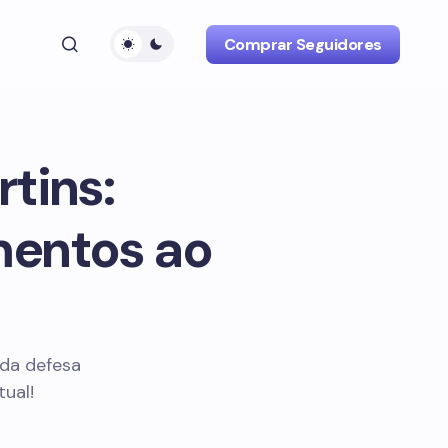
Comprar Seguidores
tins:
mentos ao
da defesa
ual!