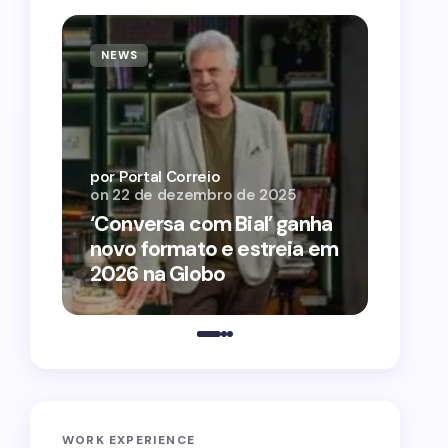
NEWS
NEWS
por Por
on
12 
por Portal Correio
on
22 de dezembro de 2025
‘O Ag
‘Conversa com Bial’ ganha
conqu
novo formato e estreia em
2026 
2026 na Globo
estra
WORK EXPERIENCE