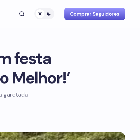
Comprar Seguidores
m festa
o Melhor!’
 a garotada