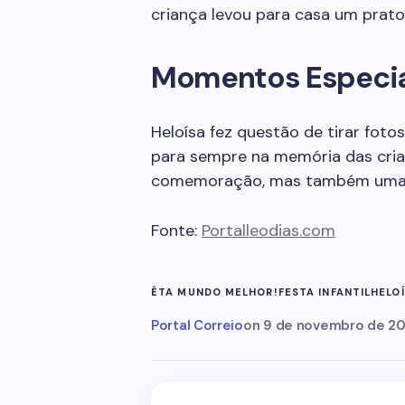
criança levou para casa um prato
Momentos Especi
Heloísa fez questão de tirar fot
para sempre na memória das crian
comemoração, mas também uma fo
Fonte:
Portalleodias.com
ÊTA MUNDO MELHOR!
FESTA INFANTIL
HELOÍ
Portal Correio
on
9 de novembro de 2