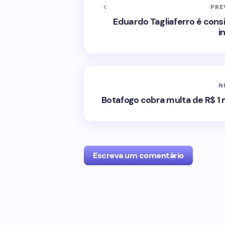
PRE
Eduardo Tagliaferro é con
i
N
Botafogo cobra multa de R$ 1 m
Escreva um comentário
O seu endereço de e-mail não será p
com
*