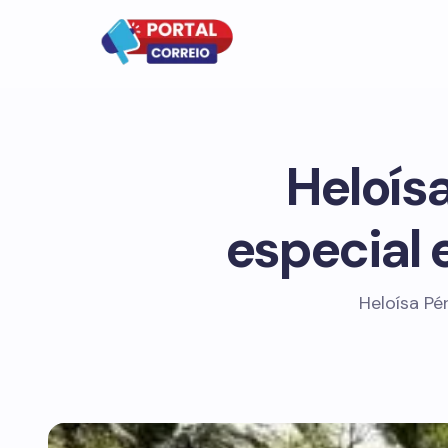
Heloís
especial 
Heloísa Pé