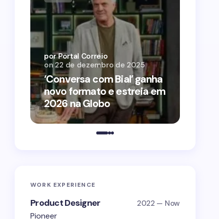
por Por
on
12 
por Portal Correio
on
22 de dezembro de 2025
‘O Ag
‘Conversa com Bial’ ganha
conqu
novo formato e estreia em
2026 
2026 na Globo
estra
WORK EXPERIENCE
Product Designer
2022 — Now
Pioneer