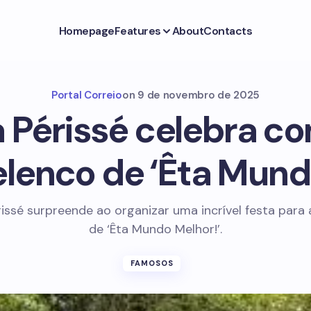
Homepage
Features
About
Contacts
Portal Correio
on
9 de novembro de 2025
a Périssé celebra co
elenco de ‘Êta Mund
rissé surpreende ao organizar uma incrível festa para
de ‘Êta Mundo Melhor!’.
FAMOSOS