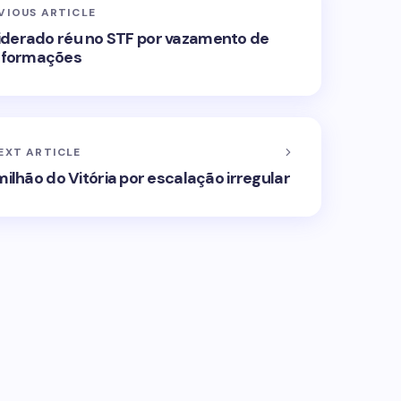
VIOUS ARTICLE
siderado réu no STF por vazamento de
nformações
EXT ARTICLE
ilhão do Vitória por escalação irregular
ublicado.
Campos obrigatórios são marcados