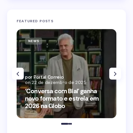
FEATURED POSTS
NEWS
N
por Portal Correio
por
on
22 de dezembro de 2025
on
‘Conversa com Bial’ ganha
‘O
novo formato e estreia em
o 
2026 na Globo
me