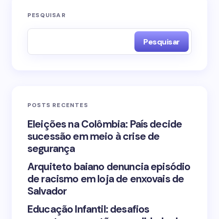
O seu endereço de e-mail não será publicado.
PESQUISAR
Campos obrigatórios são marcados com
*
Pesquisar
Name *
Email *
POSTS RECENTES
Your Comment *
Eleições na Colômbia: País decide
sucessão em meio à crise de
segurança
Arquiteto baiano denuncia episódio
de racismo em loja de enxovais de
Save my name and email in this browser for the
Salvador
next time I comment.
Educação Infantil: desafios