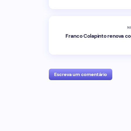
N
Franco Colapinto renova co
Escreva um comentário
O seu endereço de e-mail não será p
com
*
Name *