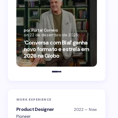
por Por
on
12 
por Portal Correio
on
22 de dezembro de 2025
‘O Ag
‘Conversa com Bial’ ganha
conqu
novo formato e estreia em
2026 
2026 na Globo
estra
WORK EXPERIENCE
Product Designer
2022 — Now
Pioneer