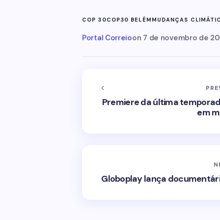
COP 30
COP30 BELÉM
MUDANÇAS CLIMÁTI
Portal Correio
on
7 de novembro de 2
PRE
Premiere da última temporad
em me
N
Globoplay lança documentário