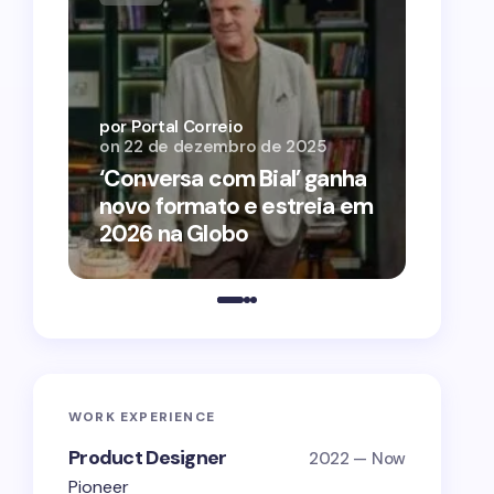
por Por
on
12 
por Portal Correio
on
22 de dezembro de 2025
‘O Ag
‘Conversa com Bial’ ganha
conqu
novo formato e estreia em
2026 
2026 na Globo
estra
WORK EXPERIENCE
Product Designer
2022 — Now
Pioneer