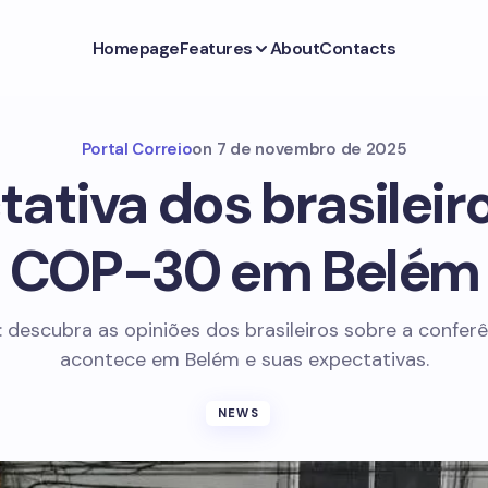
Homepage
Features
About
Contacts
Portal Correio
on
7 de novembro de 2025
ativa dos brasileir
COP-30 em Belém
descubra as opiniões dos brasileiros sobre a confer
acontece em Belém e suas expectativas.
NEWS