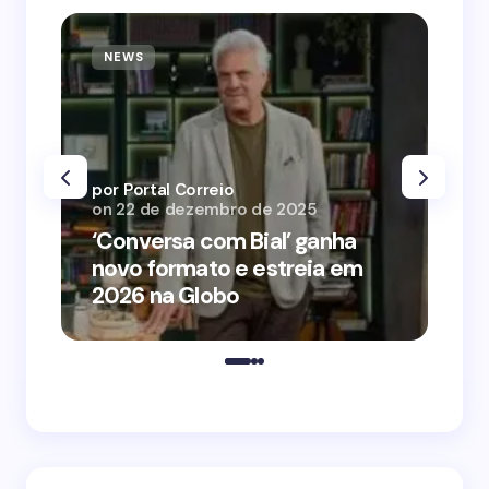
NEWS
N
por Portal Correio
por
on
22 de dezembro de 2025
on
‘Conversa com Bial’ ganha
‘O
novo formato e estreia em
o 
2026 na Globo
me