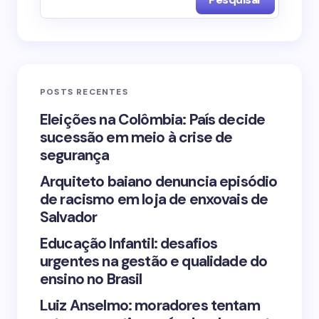
Name *
Email *
POSTS RECENTES
Your Comment *
Eleições na Colômbia: País decide
sucessão em meio à crise de
segurança
Arquiteto baiano denuncia episódio
de racismo em loja de enxovais de
Save my name and email in this browser for the
Salvador
next time I comment.
Educação Infantil: desafios
urgentes na gestão e qualidade do
Submit Comment
ensino no Brasil
Luiz Anselmo: moradores tentam