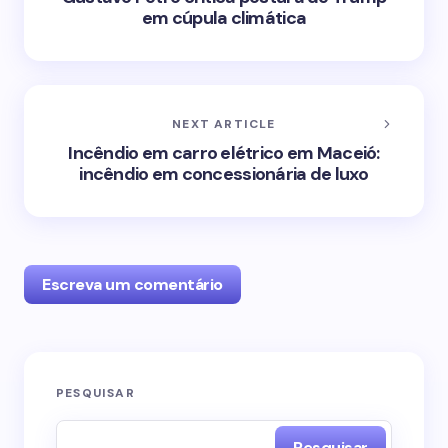
em cúpula climática
NEXT ARTICLE
Incêndio em carro elétrico em Maceió:
incêndio em concessionária de luxo
Escreva um comentário
O seu endereço de e-mail não será publicado.
PESQUISAR
Campos obrigatórios são marcados com
*
Pesquisar