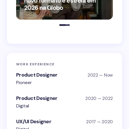
novo formato e estreia em
o 
2026 na Globo
me
WORK EXPERIENCE
Product Designer
2022 — Now
Pioneer
Product Designer
2020 — 2022
Digital
UX/UI Designer
2017 — 2020