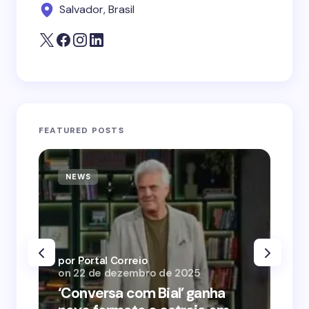
Salvador, Brasil
FEATURED POSTS
NEWS
N
por Portal Correio
por
on
22 de dezembro de 2025
on
‘Conversa com Bial’ ganha
‘O