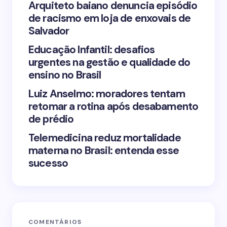
Arquiteto baiano denuncia episódio
de racismo em loja de enxovais de
Save my name and email in this browser for the
Salvador
next time I comment.
Educação Infantil: desafios
urgentes na gestão e qualidade do
Submit Comment
ensino no Brasil
Luiz Anselmo: moradores tentam
retomar a rotina após desabamento
de prédio
Telemedicina reduz mortalidade
materna no Brasil: entenda esse
sucesso
COMENTÁRIOS