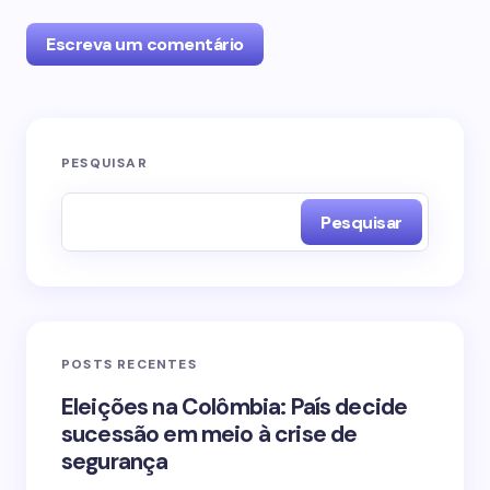
Escreva um comentário
O seu endereço de e-mail não será publicado.
PESQUISAR
Campos obrigatórios são marcados com
*
Pesquisar
Name *
Email *
POSTS RECENTES
Your Comment *
Eleições na Colômbia: País decide
sucessão em meio à crise de
segurança