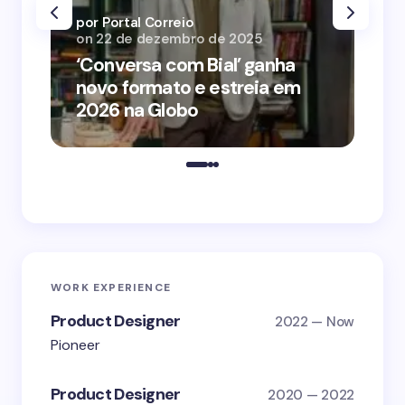
por Portal Correio
por
on
22 de dezembro de 2025
on
‘Conversa com Bial’ ganha
‘O
novo formato e estreia em
o 
2026 na Globo
me
WORK EXPERIENCE
Product Designer
2022 — Now
Pioneer
Product Designer
2020 — 2022