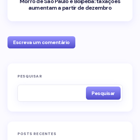
Morro de São Paulo e Boipeba: taxações
aumentam a partir de dezembro
Escreva um comentário
O seu endereço de e-mail não será publicado.
PESQUISAR
Campos obrigatórios são marcados com
*
Pesquisar
Name *
Email *
POSTS RECENTES