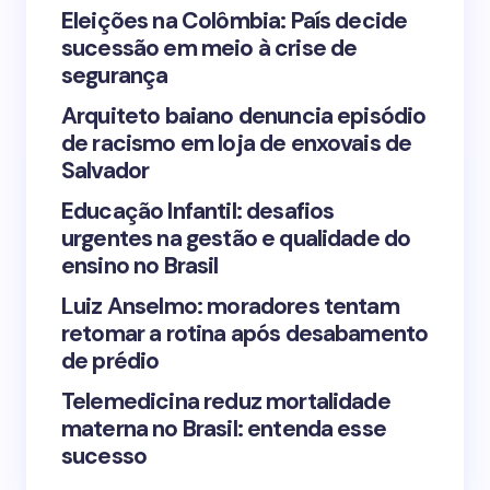
Your Comment *
Eleições na Colômbia: País decide
sucessão em meio à crise de
segurança
Arquiteto baiano denuncia episódio
de racismo em loja de enxovais de
Save my name and email in this browser for the
Salvador
next time I comment.
Educação Infantil: desafios
urgentes na gestão e qualidade do
Submit Comment
ensino no Brasil
Luiz Anselmo: moradores tentam
retomar a rotina após desabamento
de prédio
Telemedicina reduz mortalidade
materna no Brasil: entenda esse
sucesso