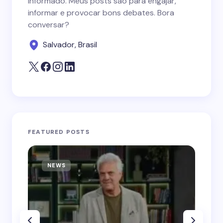
informado. Meus posts são para engajar,
informar e provocar bons debates. Bora
conversar?
Salvador, Brasil
FEATURED POSTS
NEWS
N