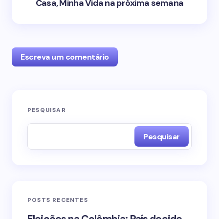
Casa, Minha Vida na próxima semana
Escreva um comentário
O seu endereço de e-mail não será publicado.
PESQUISAR
Campos obrigatórios são marcados com
*
Pesquisar
Name *
Email *
POSTS RECENTES
Your Comment *