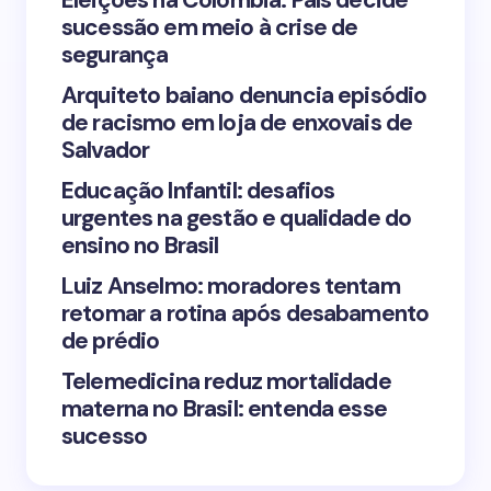
Eleições na Colômbia: País decide
sucessão em meio à crise de
segurança
Arquiteto baiano denuncia episódio
de racismo em loja de enxovais de
Save my name and email in this browser for the
Salvador
next time I comment.
Educação Infantil: desafios
urgentes na gestão e qualidade do
Submit Comment
ensino no Brasil
Luiz Anselmo: moradores tentam
retomar a rotina após desabamento
de prédio
Telemedicina reduz mortalidade
materna no Brasil: entenda esse
sucesso