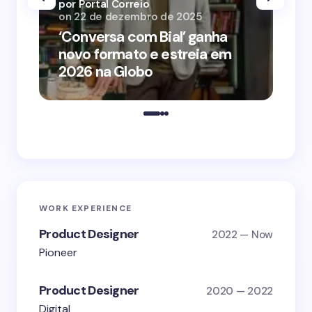
por Portal Correio
por
on
22 de dezembro de 2025
on
‘Conversa com Bial’ ganha
‘O
novo formato e estreia em
o 
2026 na Globo
me
WORK EXPERIENCE
Product Designer
2022 — Now
Pioneer
Product Designer
2020 — 2022
Digital