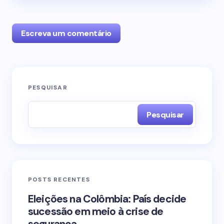
Escreva um comentário
O seu endereço de e-mail não será publicado.
PESQUISAR
Campos obrigatórios são marcados com
*
Pesquisar
Name *
Email *
POSTS RECENTES
Your Comment *
Eleições na Colômbia: País decide
sucessão em meio à crise de