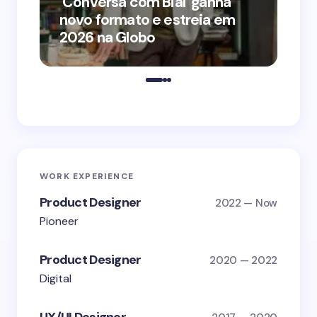
‘Conversa com Bial’ ganha
‘O
novo formato e estreia em
o 
2026 na Globo
me
WORK EXPERIENCE
Product Designer
2022 — Now
Pioneer
Product Designer
2020 — 2022
Digital