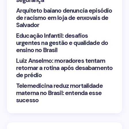
segurança
Arquiteto baiano denuncia episódio
de racismo em loja de enxovais de
Save my name and email in this browser for the
Salvador
next time I comment.
Educação Infantil: desafios
urgentes na gestão e qualidade do
Submit Comment
ensino no Brasil
Luiz Anselmo: moradores tentam
retomar a rotina após desabamento
de prédio
Telemedicina reduz mortalidade
materna no Brasil: entenda esse
sucesso