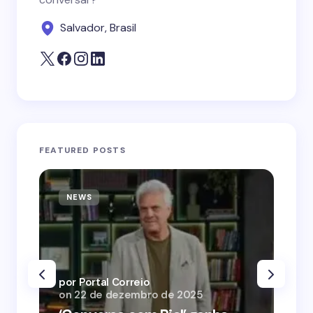
Salvador, Brasil
FEATURED POSTS
NEWS
N
por Portal Correio
por
on
22 de dezembro de 2025
on