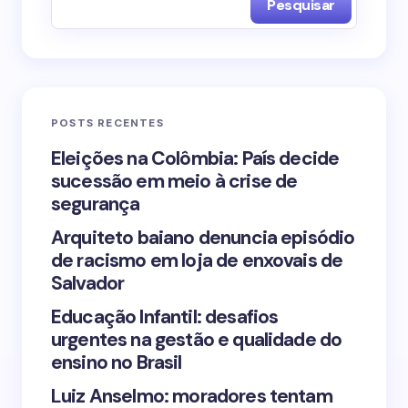
Pesquisar
Name *
Email *
POSTS RECENTES
Your Comment *
Eleições na Colômbia: País decide
sucessão em meio à crise de
segurança
Arquiteto baiano denuncia episódio
de racismo em loja de enxovais de
Save my name and email in this browser for the
Salvador
next time I comment.
Educação Infantil: desafios
urgentes na gestão e qualidade do
Submit Comment
ensino no Brasil
Luiz Anselmo: moradores tentam