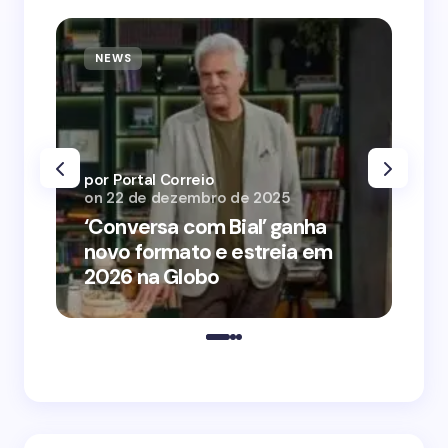
NEWS
N
por Portal Correio
por
on
22 de dezembro de 2025
on
‘Conversa com Bial’ ganha
‘O
novo formato e estreia em
o 
2026 na Globo
me