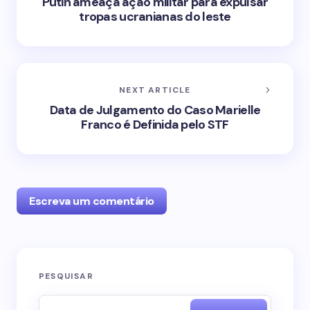
Putin ameaça ação militar para expulsar
tropas ucranianas do leste
NEXT ARTICLE
Data de Julgamento do Caso Marielle
Franco é Definida pelo STF
Escreva um comentário
O seu endereço de e-mail não será publicado.
PESQUISAR
Campos obrigatórios são marcados com
*