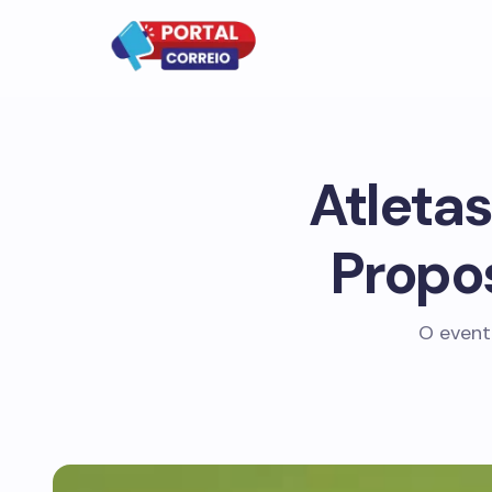
Atleta
Propos
O event