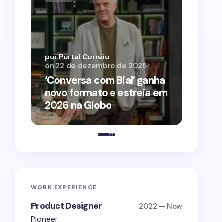
por Por
on
12 
por Portal Correio
on
22 de dezembro de 2025
‘O Ag
‘Conversa com Bial’ ganha
conqu
novo formato e estreia em
2026 
2026 na Globo
estra
WORK EXPERIENCE
Product Designer
2022 — Now
Pioneer