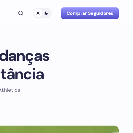
Comprar Seguidores
udanças
stância
thletics