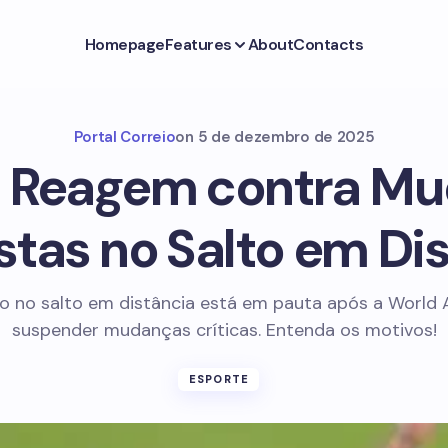
Homepage
Features
About
Contacts
Portal Correio
on
5 de dezembro de 2025
s Reagem contra M
tas no Salto em Di
o no salto em distância está em pauta após a World A
suspender mudanças críticas. Entenda os motivos!
ESPORTE