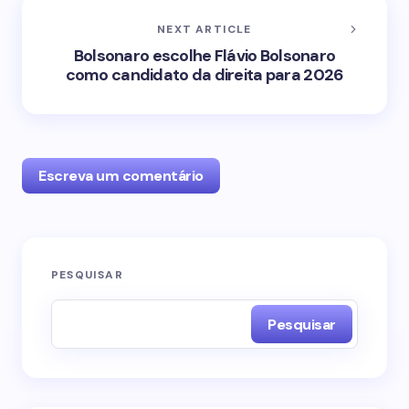
NEXT ARTICLE
Bolsonaro escolhe Flávio Bolsonaro
como candidato da direita para 2026
Escreva um comentário
O seu endereço de e-mail não será publicado.
PESQUISAR
Campos obrigatórios são marcados com
*
Pesquisar
Name *
Email *