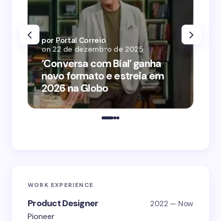
por Portal Correio
por
on
22 de dezembro de 2025
on
‘Conversa com Bial’ ganha
‘O
novo formato e estreia em
o 
2026 na Globo
me
WORK EXPERIENCE
Product Designer
2022 — Now
Pioneer