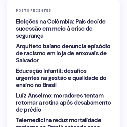
POSTS RECENTES
Your Comment *
Eleições na Colômbia: País decide
sucessão em meio à crise de
segurança
Arquiteto baiano denuncia episódio
de racismo em loja de enxovais de
Save my name and email in this browser for the
Salvador
next time I comment.
Educação Infantil: desafios
urgentes na gestão e qualidade do
Submit Comment
ensino no Brasil
Luiz Anselmo: moradores tentam
retomar a rotina após desabamento
de prédio
Telemedicina reduz mortalidade