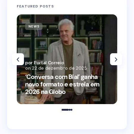
FEATURED POSTS
NEWS
N
por Portal Correio
por
on
22 de dezembro de 2025
on
‘Conversa com Bial’ ganha
‘O
novo formato e estreia em
o 
2026 na Globo
me