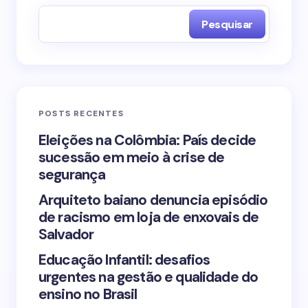
Pesquisar
Name *
Email *
POSTS RECENTES
Your Comment *
Eleições na Colômbia: País decide
sucessão em meio à crise de
segurança
Arquiteto baiano denuncia episódio
de racismo em loja de enxovais de
Save my name and email in this browser for the
Salvador
next time I comment.
Educação Infantil: desafios
urgentes na gestão e qualidade do
Submit Comment
ensino no Brasil