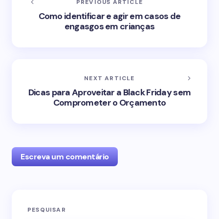
PREVIOUS ARTICLE
Como identificar e agir em casos de
engasgos em crianças
NEXT ARTICLE
Dicas para Aproveitar a Black Friday sem
Comprometer o Orçamento
Escreva um comentário
O seu endereço de e-mail não será publicado.
PESQUISAR
Campos obrigatórios são marcados com
*