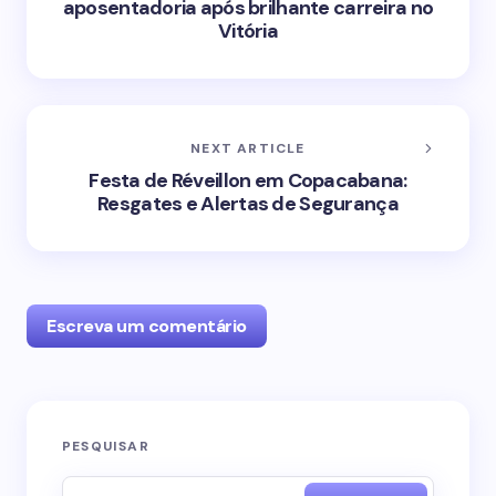
aposentadoria após brilhante carreira no
Vitória
NEXT ARTICLE
Festa de Réveillon em Copacabana:
Resgates e Alertas de Segurança
Escreva um comentário
O seu endereço de e-mail não será publicado.
PESQUISAR
Campos obrigatórios são marcados com
*