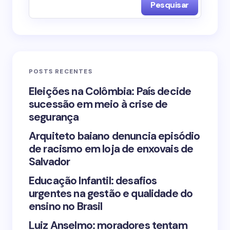
Pesquisar
Name *
Email *
POSTS RECENTES
Your Comment *
Eleições na Colômbia: País decide
sucessão em meio à crise de
segurança
Arquiteto baiano denuncia episódio
de racismo em loja de enxovais de
Save my name and email in this browser for the
Salvador
next time I comment.
Educação Infantil: desafios
urgentes na gestão e qualidade do
Submit Comment
ensino no Brasil
Luiz Anselmo: moradores tentam