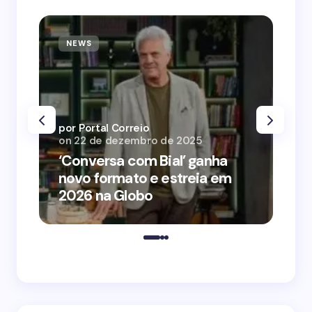
NEWS
N
por Portal Correio
por
on
22 de dezembro de 2025
on
‘Conversa com Bial’ ganha
‘O
novo formato e estreia em
o 
2026 na Globo
me