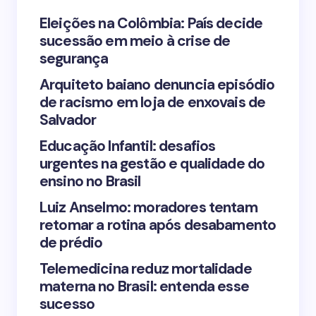
Your Comment *
Eleições na Colômbia: País decide
sucessão em meio à crise de
segurança
Arquiteto baiano denuncia episódio
de racismo em loja de enxovais de
Save my name and email in this browser for the
Salvador
next time I comment.
Educação Infantil: desafios
urgentes na gestão e qualidade do
Submit Comment
ensino no Brasil
Luiz Anselmo: moradores tentam
retomar a rotina após desabamento
de prédio
Telemedicina reduz mortalidade
materna no Brasil: entenda esse
sucesso