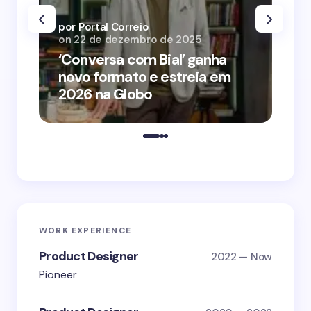
por Portal Correio
por
on
22 de dezembro de 2025
on
‘Conversa com Bial’ ganha
‘O
novo formato e estreia em
o 
2026 na Globo
me
WORK EXPERIENCE
Product Designer
2022 — Now
Pioneer