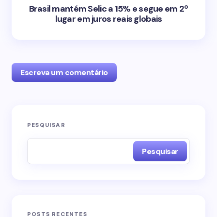
Brasil mantém Selic a 15% e segue em 2º
lugar em juros reais globais
Escreva um comentário
O seu endereço de e-mail não será publicado.
PESQUISAR
Campos obrigatórios são marcados com
*
Pesquisar
Name *
Email *
POSTS RECENTES