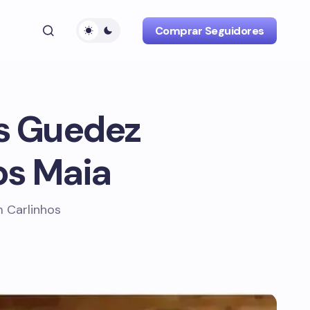
Comprar Seguidores
as Guedez
os Maia
m Carlinhos