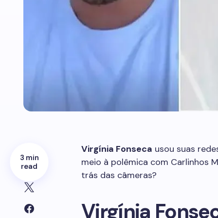
Virgínia Fonseca
usou suas redes
3 min
meio à polêmica com Carlinhos M
read
trás das câmeras?
Virgínia Fonse