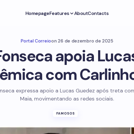
Homepage
Features
About
Contacts
Portal Correio
on
26 de dezembro de 2025
 Fonseca apoia Luc
êmica com Carlinh
onseca expressa apoio a Lucas Guedez após treta co
Maia, movimentando as redes sociais.
FAMOSOS