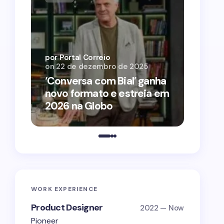
por Por
on
12 
por Portal Correio
on
22 de dezembro de 2025
‘O Ag
‘Conversa com Bial’ ganha
conqu
novo formato e estreia em
2026 
2026 na Globo
estra
WORK EXPERIENCE
Product Designer
2022 — Now
Pioneer