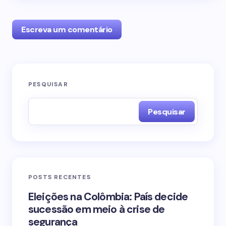
Escreva um comentário
O seu endereço de e-mail não será publicado.
PESQUISAR
Campos obrigatórios são marcados com
*
Pesquisar
Name *
Email *
POSTS RECENTES
Your Comment *
Eleições na Colômbia: País decide
sucessão em meio à crise de
segurança