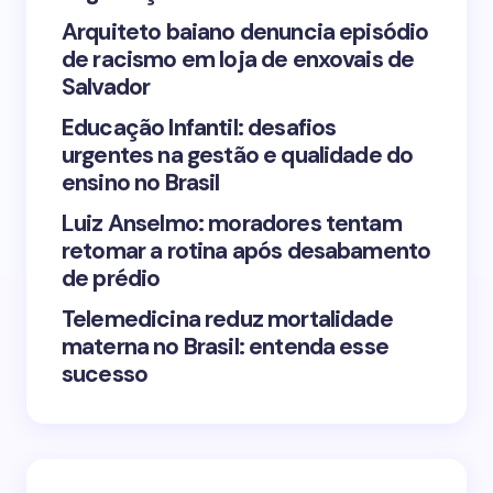
Arquiteto baiano denuncia episódio
de racismo em loja de enxovais de
Save my name and email in this browser for the
Salvador
next time I comment.
Educação Infantil: desafios
urgentes na gestão e qualidade do
Submit Comment
ensino no Brasil
Luiz Anselmo: moradores tentam
retomar a rotina após desabamento
de prédio
Telemedicina reduz mortalidade
materna no Brasil: entenda esse
sucesso