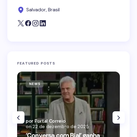
Salvador, Brasil
FEATURED POSTS
NEWS
N
por Portal Correio
por
on
22 de dezembro de 2025
on
‘Conversa com Bial’ ganha
‘O