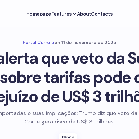
Homepage
Features
About
Contacts
Portal Correio
on
11 de novembro de 2025
alerta que veto da 
sobre tarifas pode
ejuízo de US$ 3 trilh
importadas e suas implicações: Trump diz que veto d
Corte gera risco de US$ 3 trilhões.
NEWS