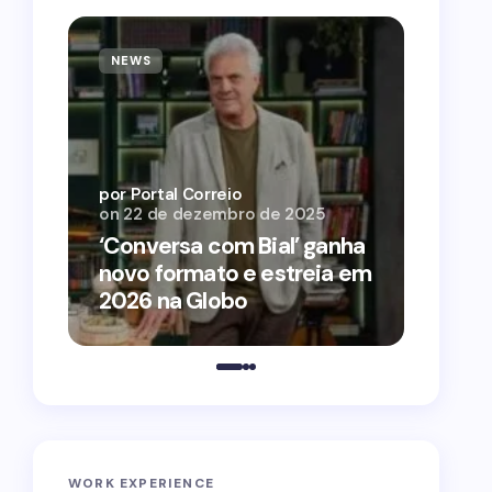
NEWS
NEWS
por Por
on
12 
por Portal Correio
on
22 de dezembro de 2025
‘O Ag
‘Conversa com Bial’ ganha
conqu
novo formato e estreia em
2026 
2026 na Globo
estra
WORK EXPERIENCE