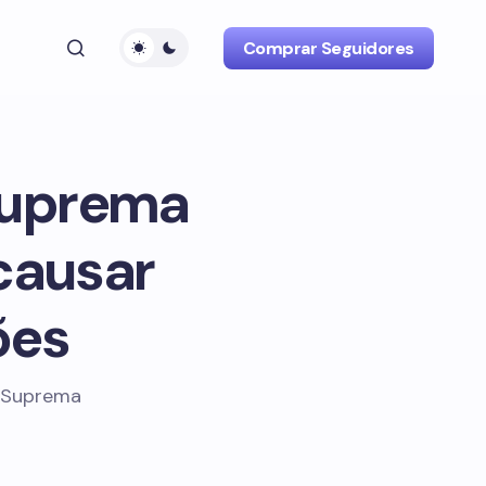
Comprar Seguidores
Suprema
 causar
ões
a Suprema