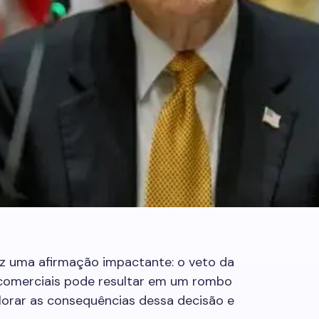
z uma afirmação impactante: o veto da
omerciais pode resultar em um rombo
plorar as consequências dessa decisão e