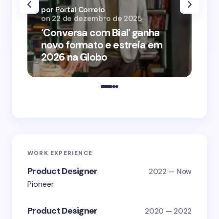
por Portal Correio
por
on
22 de dezembro de 2025
on
‘Conversa com Bial’ ganha
‘O
novo formato e estreia em
o 
2026 na Globo
me
WORK EXPERIENCE
Product Designer
2022 — Now
Pioneer
Product Designer
2020 — 2022