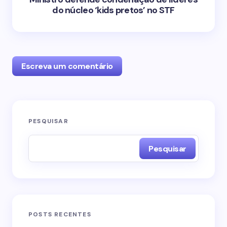
do núcleo ‘kids pretos’ no STF
Escreva um comentário
O seu endereço de e-mail não será publicado.
PESQUISAR
Campos obrigatórios são marcados com
*
Pesquisar
Name *
Email *
POSTS RECENTES