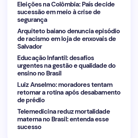
Your Comment *
Eleições na Colômbia: País decide
sucessão em meio à crise de
segurança
Arquiteto baiano denuncia episódio
de racismo em loja de enxovais de
Save my name and email in this browser for the
Salvador
next time I comment.
Educação Infantil: desafios
urgentes na gestão e qualidade do
Submit Comment
ensino no Brasil
Luiz Anselmo: moradores tentam
retomar a rotina após desabamento
de prédio
Telemedicina reduz mortalidade
materna no Brasil: entenda esse
sucesso