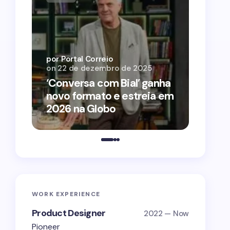
por Por
on
12 
por Portal Correio
on
22 de dezembro de 2025
‘O Ag
‘Conversa com Bial’ ganha
conqu
novo formato e estreia em
2026 
2026 na Globo
estra
WORK EXPERIENCE
Product Designer
2022 — Now
Pioneer