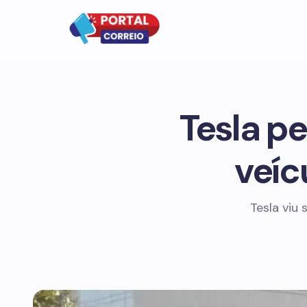
Tesla p
veíc
Tesla viu