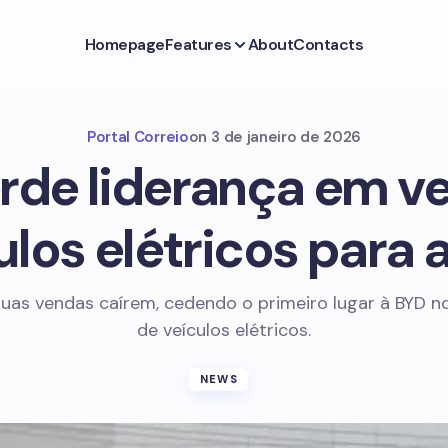
Homepage
Features
About
Contacts
Portal Correio
on
3 de janeiro de 2026
erde liderança em v
ulos elétricos para 
 suas vendas caírem, cedendo o primeiro lugar à BYD 
de veículos elétricos.
NEWS