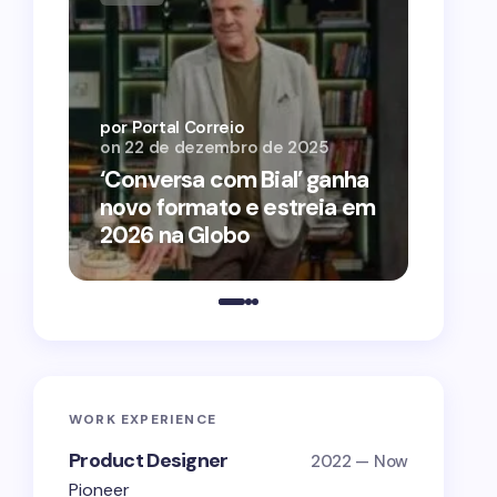
por Por
on
12 
por Portal Correio
on
22 de dezembro de 2025
‘O Ag
‘Conversa com Bial’ ganha
conqu
novo formato e estreia em
2026 
2026 na Globo
estra
WORK EXPERIENCE
Product Designer
2022 — Now
Pioneer