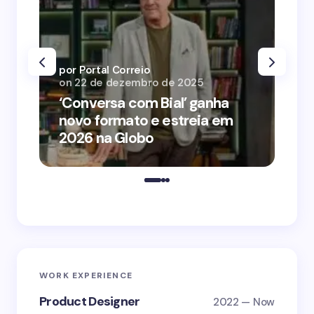
por Portal Correio
por
on
22 de dezembro de 2025
on
‘Conversa com Bial’ ganha
‘O
novo formato e estreia em
o 
2026 na Globo
me
WORK EXPERIENCE
Product Designer
2022 — Now