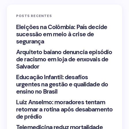
Email *
POSTS RECENTES
Your Comment *
Eleições na Colômbia: País decide
sucessão em meio à crise de
segurança
Arquiteto baiano denuncia episódio
de racismo em loja de enxovais de
Save my name and email in this browser for the
Salvador
next time I comment.
Educação Infantil: desafios
urgentes na gestão e qualidade do
Submit Comment
ensino no Brasil
Luiz Anselmo: moradores tentam
retomar a rotina após desabamento
de prédio
Telemedicina reduz mortalidade