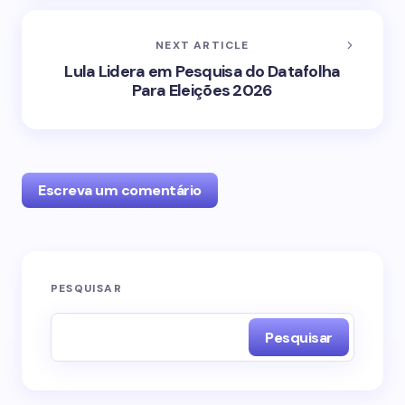
NEXT ARTICLE
Lula Lidera em Pesquisa do Datafolha
Para Eleições 2026
Escreva um comentário
O seu endereço de e-mail não será publicado.
PESQUISAR
Campos obrigatórios são marcados com
*
Pesquisar
Name *