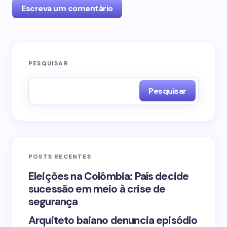
Escreva um comentário
O seu endereço de e-mail não será publicado.
PESQUISAR
Campos obrigatórios são marcados com
*
Pesquisar
Name *
Email *
POSTS RECENTES
Your Comment *
Eleições na Colômbia: País decide
sucessão em meio à crise de
segurança
Arquiteto baiano denuncia episódio