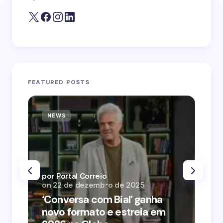
FEATURED POSTS
NEWS
N
por Portal Correio
por
on
22 de dezembro de 2025
on
‘Conversa com Bial’ ganha
‘O
novo formato e estreia em
o 