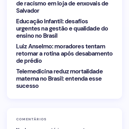
de racismo em loja de enxovais de
Save my name and email in this browser for the
Salvador
next time I comment.
Educação Infantil: desafios
urgentes na gestão e qualidade do
Submit Comment
ensino no Brasil
Luiz Anselmo: moradores tentam
retomar a rotina após desabamento
de prédio
Telemedicina reduz mortalidade
materna no Brasil: entenda esse
sucesso
COMENTÁRIOS