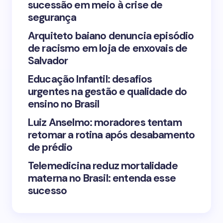
sucessão em meio à crise de
segurança
Arquiteto baiano denuncia episódio
de racismo em loja de enxovais de
Save my name and email in this browser for the
Salvador
next time I comment.
Educação Infantil: desafios
urgentes na gestão e qualidade do
Submit Comment
ensino no Brasil
Luiz Anselmo: moradores tentam
retomar a rotina após desabamento
de prédio
Telemedicina reduz mortalidade
materna no Brasil: entenda esse
sucesso