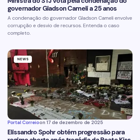
Ministra do STJ vota pela condenação do
governador Gladson Cameli a 25 anos
A condenação do governador Gladson Cameli envolve
corrupção e desvio de recursos. Entenda o caso
completo.
NEWS
Portal Correio
on
17 de dezembro de 2025
Elissandro Spohr obtém progressão para
regime aberto após tragédia da Boate Kiss