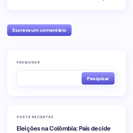
Escreva um comentário
O seu endereço de e-mail não será publicado.
PESQUISAR
Campos obrigatórios são marcados com
*
Pesquisar
Name *
Email *
POSTS RECENTES
Your Comment *
Eleições na Colômbia: País decide