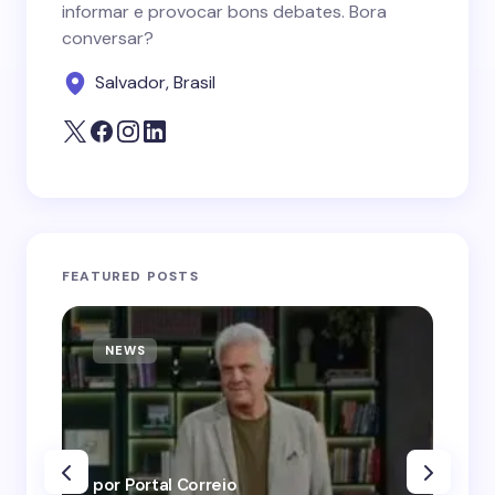
informar e provocar bons debates. Bora
conversar?
Salvador, Brasil
FEATURED POSTS
NEWS
N
por Portal Correio
por