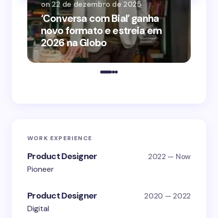
on
22 de dezembro de 2025
on
‘Conversa com Bial’ ganha
‘O
novo formato e estreia em
o 
2026 na Globo
me
WORK EXPERIENCE
Product Designer
2022 — Now
Pioneer
Product Designer
2020 — 2022
Digital