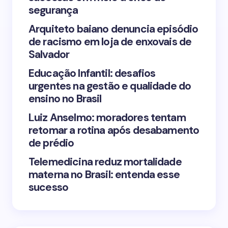
segurança
Arquiteto baiano denuncia episódio
de racismo em loja de enxovais de
Save my name and email in this browser for the
Salvador
next time I comment.
Educação Infantil: desafios
urgentes na gestão e qualidade do
Submit Comment
ensino no Brasil
Luiz Anselmo: moradores tentam
retomar a rotina após desabamento
de prédio
Telemedicina reduz mortalidade
materna no Brasil: entenda esse
sucesso