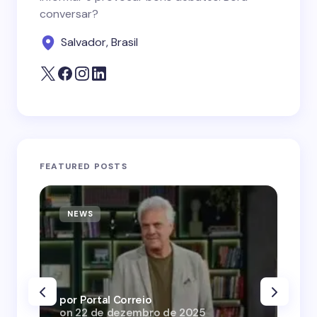
conversar?
Salvador, Brasil
FEATURED POSTS
NEWS
N
por Portal Correio
por
on
22 de dezembro de 2025
on