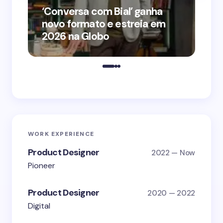
‘Conversa com Bial’ ganha
‘O
novo formato e estreia em
o 
2026 na Globo
me
WORK EXPERIENCE
Product Designer
2022 — Now
Pioneer
Product Designer
2020 — 2022
Digital