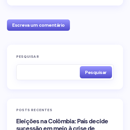
Escreva um comentário
O seu endereço de e-mail não será publicado.
PESQUISAR
Campos obrigatórios são marcados com
*
Pesquisar
Name *
Email *
POSTS RECENTES
Your Comment *
Eleições na Colômbia: País decide
sucessão em meio à crise de