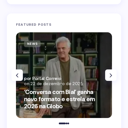
FEATURED POSTS
NEWS
N
por Portal Correio
por
on
22 de dezembro de 2025
on
‘Conversa com Bial’ ganha
‘O
novo formato e estreia em
o 
2026 na Globo
me