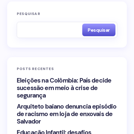
O seu endereço de e-mail não será publicado.
PESQUISAR
Campos obrigatórios são marcados com
*
Pesquisar
Name *
Email *
POSTS RECENTES
Your Comment *
Eleições na Colômbia: País decide
sucessão em meio à crise de
segurança
Arquiteto baiano denuncia episódio
de racismo em loja de enxovais de
Save my name and email in this browser for the
Salvador
next time I comment.
Educação Infantil: desafios