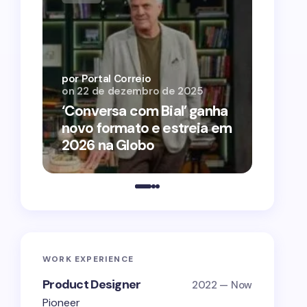
por Por
on
12 
por Portal Correio
on
22 de dezembro de 2025
‘O Ag
‘Conversa com Bial’ ganha
conqu
novo formato e estreia em
2026 
2026 na Globo
estra
WORK EXPERIENCE
Product Designer
2022 — Now
Pioneer