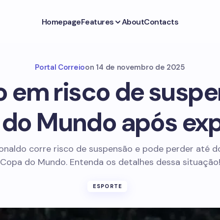
Homepage
Features
About
Contacts
Portal Correio
on
14 de novembro de 2025
o em risco de suspe
 do Mundo após exp
Ronaldo corre risco de suspensão e pode perder até do
Copa do Mundo. Entenda os detalhes dessa situação
ESPORTE