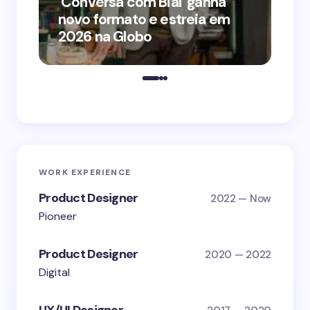
‘Conversa com Bial’ ganha
‘O
novo formato e estreia em
o 
2026 na Globo
me
WORK EXPERIENCE
Product Designer
2022 — Now
Pioneer
Product Designer
2020 — 2022
Digital