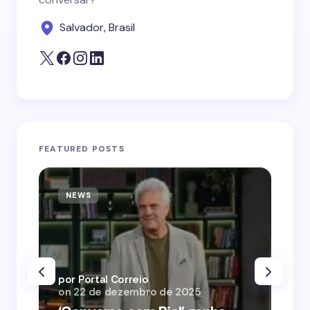
Salvador, Brasil
FEATURED POSTS
NEWS
N
por Portal Correio
por
on
22 de dezembro de 2025
on