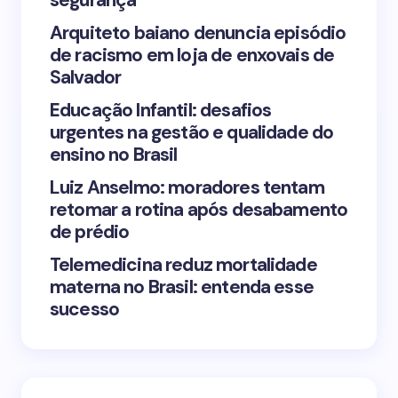
segurança
Arquiteto baiano denuncia episódio
de racismo em loja de enxovais de
Save my name and email in this browser for the
Salvador
next time I comment.
Educação Infantil: desafios
urgentes na gestão e qualidade do
Submit Comment
ensino no Brasil
Luiz Anselmo: moradores tentam
retomar a rotina após desabamento
de prédio
Telemedicina reduz mortalidade
materna no Brasil: entenda esse
sucesso