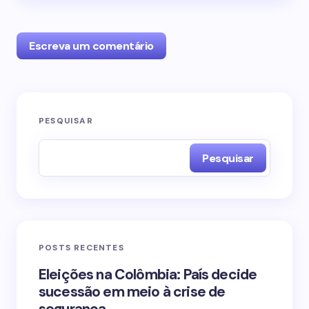
Escreva um comentário
O seu endereço de e-mail não será publicado.
PESQUISAR
Campos obrigatórios são marcados com
*
Pesquisar
Name *
Email *
POSTS RECENTES
Your Comment *
Eleições na Colômbia: País decide
sucessão em meio à crise de