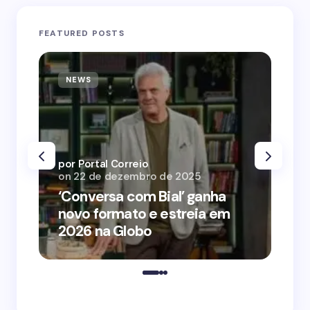
FEATURED POSTS
NEWS
N
por Portal Correio
por
on
22 de dezembro de 2025
on
‘Conversa com Bial’ ganha
‘O
novo formato e estreia em
o 
2026 na Globo
me