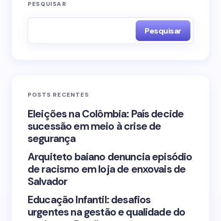
O seu endereço de e-mail não será publicado.
PESQUISAR
Campos obrigatórios são marcados com
*
Pesquisar
Name *
Email *
POSTS RECENTES
Your Comment *
Eleições na Colômbia: País decide
sucessão em meio à crise de
segurança
Arquiteto baiano denuncia episódio
de racismo em loja de enxovais de
Save my name and email in this browser for the
Salvador
next time I comment.
Educação Infantil: desafios
urgentes na gestão e qualidade do
Submit Comment