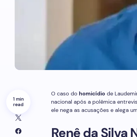
O caso do
homicídio
de Laudemir
1 min
nacional após a polêmica entrevis
read
ele nega as acusações e alega u
Renê da Silva 