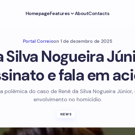
Homepage
Features
About
Contacts
Portal Correio
on
1 de dezembro de 2025
 Silva Nogueira Jún
sinato e fala em ac
a polêmica do caso de Renê da Silva Nogueira Júnior,
envolvimento no homicídio.
NEWS