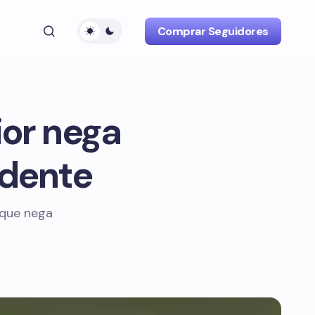
Comprar Seguidores
ior nega
idente
 que nega