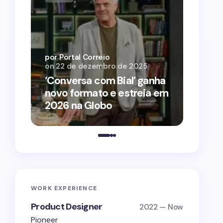
por Por
on
12 
por Portal Correio
on
22 de dezembro de 2025
‘O Ag
‘Conversa com Bial’ ganha
conqu
novo formato e estreia em
2026 
2026 na Globo
estra
WORK EXPERIENCE
Product Designer
2022 — Now
Pioneer