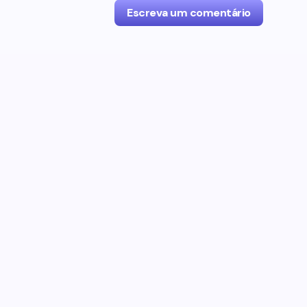
Escreva um comentário
O seu endereço de e-mail não será p
com
*
Name *
Your Comment *
Save my name and email in this br