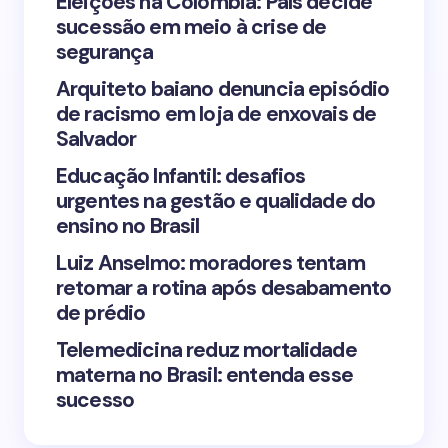
Eleições na Colômbia: País decide
sucessão em meio à crise de
segurança
Arquiteto baiano denuncia episódio
de racismo em loja de enxovais de
Save my name and email in this browser for the
Salvador
next time I comment.
Educação Infantil: desafios
urgentes na gestão e qualidade do
Submit Comment
ensino no Brasil
Luiz Anselmo: moradores tentam
retomar a rotina após desabamento
de prédio
Telemedicina reduz mortalidade
materna no Brasil: entenda esse
sucesso