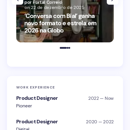
por Portal Correio
por
on
22 de dezembro de 2025
on
‘Conversa com Bial’ ganha
‘O
novo formato e estreia em
o 
2026 na Globo
me
WORK EXPERIENCE
Product Designer
2022 — Now
Pioneer
Product Designer
2020 — 2022
Digital