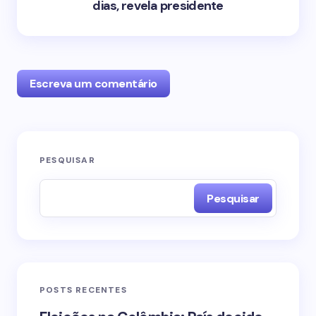
dias, revela presidente
Escreva um comentário
O seu endereço de e-mail não será publicado.
PESQUISAR
Campos obrigatórios são marcados com
*
Pesquisar
Name *
Email *
POSTS RECENTES
Your Comment *