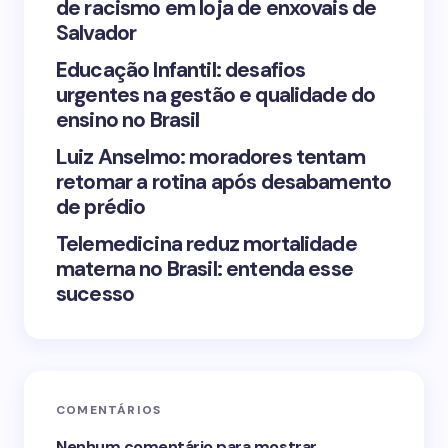
de racismo em loja de enxovais de
Save my name and email in this browser for the
Salvador
next time I comment.
Educação Infantil: desafios
urgentes na gestão e qualidade do
Submit Comment
ensino no Brasil
Luiz Anselmo: moradores tentam
retomar a rotina após desabamento
de prédio
Telemedicina reduz mortalidade
materna no Brasil: entenda esse
sucesso
COMENTÁRIOS
Nenhum comentário para mostrar.