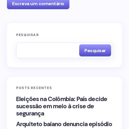
Escreva um comentário
O seu endereço de e-mail não será publicado.
PESQUISAR
Campos obrigatórios são marcados com
*
Pesquisar
Name *
Email *
POSTS RECENTES
Your Comment *
Eleições na Colômbia: País decide
sucessão em meio à crise de
segurança
Arquiteto baiano denuncia episódio