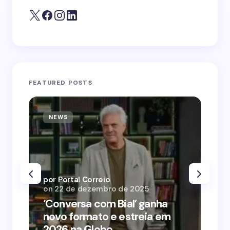
FEATURED POSTS
NEWS
N
por Portal Correio
por
on
22 de dezembro de 2025
on
‘Conversa com Bial’ ganha
‘O
novo formato e estreia em
o 
2026 na Globo
me