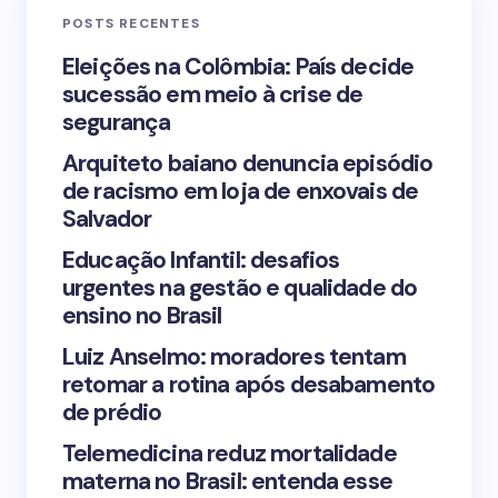
POSTS RECENTES
Your Comment *
Eleições na Colômbia: País decide
sucessão em meio à crise de
segurança
Arquiteto baiano denuncia episódio
de racismo em loja de enxovais de
Save my name and email in this browser for the
Salvador
next time I comment.
Educação Infantil: desafios
urgentes na gestão e qualidade do
Submit Comment
ensino no Brasil
Luiz Anselmo: moradores tentam
retomar a rotina após desabamento
de prédio
Telemedicina reduz mortalidade
materna no Brasil: entenda esse