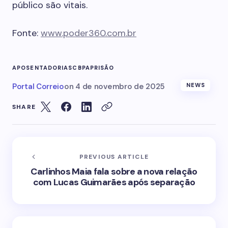
público são vitais.
Fonte:
www.poder360.com.br
APOSENTADORIAS
CBPA
PRISÃO
Portal Correio
on
4 de novembro de 2025
NEWS
SHARE
PREVIOUS ARTICLE
Carlinhos Maia fala sobre a nova relação
com Lucas Guimarães após separação