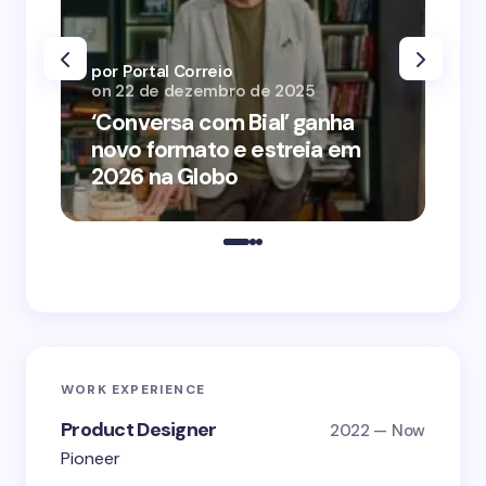
por Portal Correio
por
on
22 de dezembro de 2025
on
‘Conversa com Bial’ ganha
‘O
novo formato e estreia em
o 
2026 na Globo
me
WORK EXPERIENCE
Product Designer
2022 — Now
Pioneer