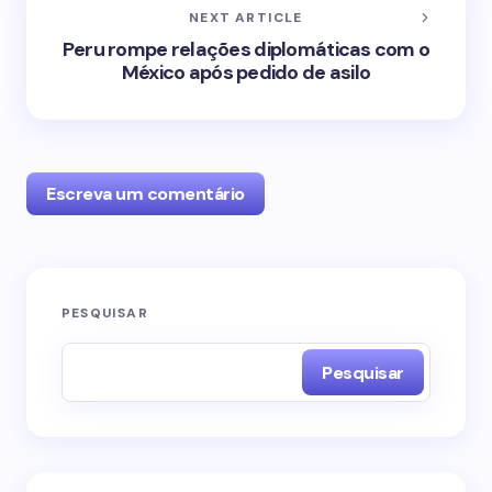
NEXT ARTICLE
Peru rompe relações diplomáticas com o
México após pedido de asilo
Escreva um comentário
O seu endereço de e-mail não será publicado.
PESQUISAR
Campos obrigatórios são marcados com
*
Pesquisar
Name *
Email *